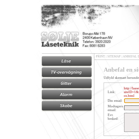
PRINT
|
SITEMAP
|
ANBEFAL 
Anbefal en s
Udfyld skemaet herunder 
http://laa
Link:
siteID=1
os.html
Din email:
Modtagers
email:
Evt.
besked: